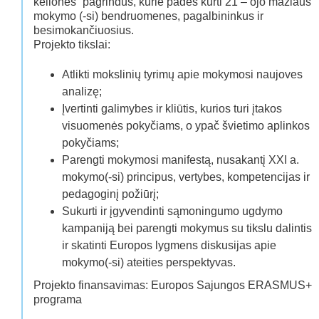
kelionės“ pagrindus, kurie padės kurti 21 – ojo mažiaus
mokymo (-si) bendruomenes, pagalbininkus ir
besimokančiuosius.
Projekto tikslai:
Atlikti mokslinių tyrimų apie mokymosi naujoves
analizę;
Įvertinti galimybes ir kliūtis, kurios turi įtakos
visuomenės pokyčiams, o ypač švietimo aplinkos
pokyčiams;
Parengti mokymosi manifestą, nusakantį XXI a.
mokymo(-si) principus, vertybes, kompetencijas ir
pedagoginį požiūrį;
Sukurti ir įgyvendinti sąmoningumo ugdymo
kampaniją bei parengti mokymus su tikslu dalintis
ir skatinti Europos lygmens diskusijas apie
mokymo(-si) ateities perspektyvas.
Projekto finansavimas: Europos Sajungos ERASMUS+
programa