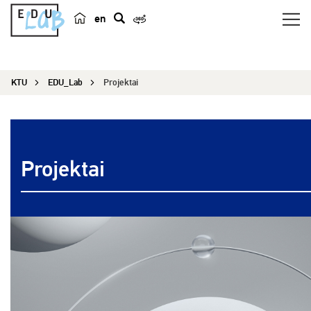
en
p
a
i
KTU
EDU_Lab
Projektai
e
š
k
a
Projektai