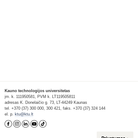
Kauno technologijos universitetas
įm. k. 111950581, PVM k. LT119505811
adresas K. Donelaičio g. 73, LT-44249 Kaunas
tel. +370 (37) 300 000, 300 421, faks. +370 (37) 324 144
el. p.
ktu@ktu.lt