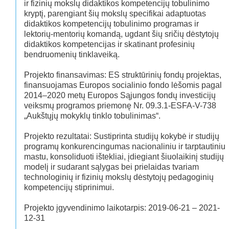
ir fizinių mokslų didaktikos kompetencijų tobulinimo
kryptį, parengiant šių mokslų specifikai adaptuotas
didaktikos kompetencijų tobulinimo programas ir
lektorių-mentorių komandą, ugdant šių sričių dėstytojų
didaktikos kompetencijas ir skatinant profesinių
bendruomenių tinklaveiką.
Projekto finansavimas: ES struktūrinių fondų projektas,
finansuojamas Europos socialinio fondo lėšomis pagal
2014–2020 metų Europos Sąjungos fondų investicijų
veiksmų programos priemonę Nr. 09.3.1-ESFA-V-738
„Aukštųjų mokyklų tinklo tobulinimas“.
Projekto rezultatai: Sustiprinta studijų kokybė ir studijų
programų konkurencingumas nacionaliniu ir tarptautiniu
mastu, konsoliduoti ištekliai, įdiegiant šiuolaikinį studijų
modelį ir sudarant sąlygas bei prielaidas tvariam
technologinių ir fizinių mokslų dėstytojų pedagoginių
kompetencijų stiprinimui.
Projekto įgyvendinimo laikotarpis: 2019-06-21 – 2021-
12-31