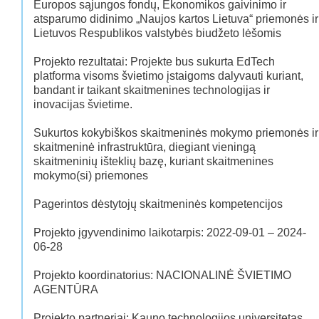
Europos sąjungos fondų, Ekonomikos gaivinimo ir
atsparumo didinimo „Naujos kartos Lietuva“ priemonės ir
Lietuvos Respublikos valstybės biudžeto lėšomis
Projekto rezultatai: Projekte bus sukurta EdTech
platforma visoms švietimo įstaigoms dalyvauti kuriant,
bandant ir taikant skaitmenines technologijas ir
inovacijas švietime.
Sukurtos kokybiškos skaitmeninės mokymo priemonės ir
skaitmeninė infrastruktūra, diegiant vieningą
skaitmeninių išteklių bazę, kuriant skaitmenines
mokymo(si) priemones
Pagerintos dėstytojų skaitmeninės kompetencijos
Projekto įgyvendinimo laikotarpis: 2022-09-01 – 2024-
06-28
Projekto koordinatorius: NACIONALINĖ ŠVIETIMO
AGENTŪRA
Projekto partneriai: Kauno technologijos universitetas