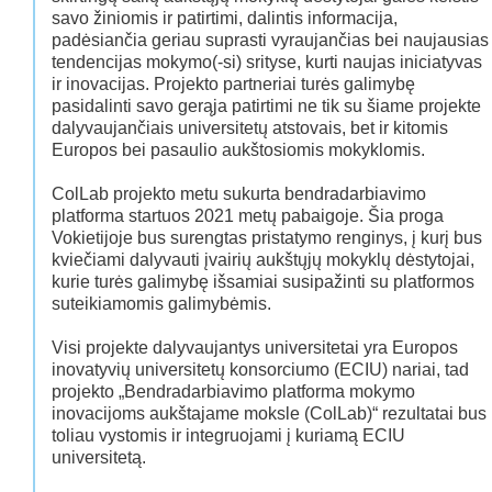
savo žiniomis ir patirtimi, dalintis informacija,
padėsiančia geriau suprasti vyraujančias bei naujausias
tendencijas mokymo(-si) srityse, kurti naujas iniciatyvas
ir inovacijas. Projekto partneriai turės galimybę
pasidalinti savo gerąja patirtimi ne tik su šiame projekte
dalyvaujančiais universitetų atstovais, bet ir kitomis
Europos bei pasaulio aukštosiomis mokyklomis.
ColLab projekto metu sukurta bendradarbiavimo
platforma startuos 2021 metų pabaigoje. Šia proga
Vokietijoje bus surengtas pristatymo renginys, į kurį bus
kviečiami dalyvauti įvairių aukštųjų mokyklų dėstytojai,
kurie turės galimybę išsamiai susipažinti su platformos
suteikiamomis galimybėmis.
Visi projekte dalyvaujantys universitetai yra Europos
inovatyvių universitetų konsorciumo (ECIU) nariai, tad
projekto „Bendradarbiavimo platforma mokymo
inovacijoms aukštajame moksle (ColLab)“ rezultatai bus
toliau vystomis ir integruojami į kuriamą ECIU
universitetą.