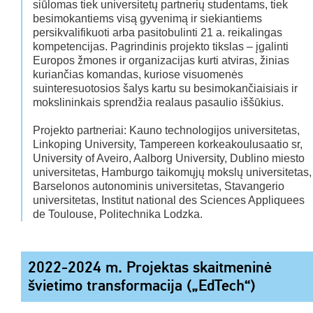
siūlomas tiek universitetų partnerių studentams, tiek
besimokantiems visą gyvenimą ir siekiantiems
persikvalifikuoti arba pasitobulinti 21 a. reikalingas
kompetencijas. Pagrindinis projekto tikslas – įgalinti
Europos žmones ir organizacijas kurti atviras, žinias
kuriančias komandas, kuriose visuomenės
suinteresuotosios šalys kartu su besimokančiaisiais ir
mokslininkais sprendžia realaus pasaulio iššūkius.
Projekto partneriai: Kauno technologijos universitetas,
Linkoping University, Tampereen korkeakoulusaatio sr,
University of Aveiro, Aalborg University, Dublino miesto
universitetas, Hamburgo taikomųjų mokslų universitetas,
Barselonos autonominis universitetas, Stavangerio
universitetas, Institut national des Sciences Appliquees
de Toulouse, Politechnika Lodzka.
2022-2024 m. Projektas skaitmeninė
švietimo transformacija („EdTech“)