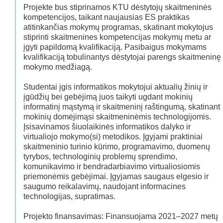
Projekte bus stiprinamos KTU dėstytojų skaitmeninės
kompetencijos, taikant naujausias ES praktikas
atitinkančias mokymų programas, skatinant mokytojus
stiprinti skaitmenines kompetencijas mokymų metu ar
įgyti papildomą kvalifikaciją. Pasibaigus mokymams
kvalifikaciją tobulinantys dėstytojai parengs skaitmeninę
mokymo medžiagą.
Studentai įgis informatikos mokytojui aktualių žinių ir
įgūdžių bei gebėjimą juos taikyti ugdant mokinių
informatinį mąstymą ir skaitmeninį raštingumą, skatinant
mokinių domėjimąsi skaitmeninėmis technologijomis.
Įsisavinamos šiuolaikinės informatikos dalyko ir
virtualiojo mokymo(si) metodikos. Įgyjami praktiniai
skaitmeninio turinio kūrimo, programavimo, duomenų
tyrybos, technologinių problemų sprendimo,
komunikavimo ir bendradarbiavimo virtualiosiomis
priemonėmis gebėjimai. Įgyjamas saugaus elgesio ir
saugumo reikalavimų, naudojant informacines
technologijas, supratimas.
Projekto finansavimas: Finansuojama 2021–2027 metų