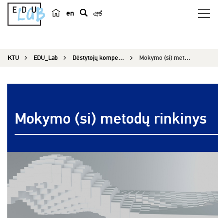
en
p
a
i
KTU
EDU_Lab
Dėstytojų kompetencijų tobulinimas
Mokymo (si) metodų rinkinys
e
š
k
a
Mokymo (si) metodų rinkinys