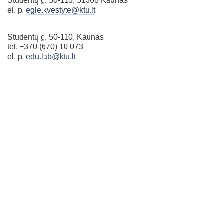
Studentų g. 50-113, 51368 Kaunas
el. p.
egle.kvestyte@ktu.lt
Studentų g. 50-110, Kaunas
tel. +370 (670) 10 073
el. p.
edu.lab@ktu.lt